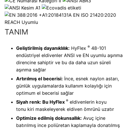
Kategori II
4131A
EN ISO 21420:2020
REACH Uyumlu
TANIM
®
Geliştirilmiş dayanıklılık:
HyFlex
48-101
endüstriyel eldivenler ANSI ve EN uyumlu aşınma
direncine sahiptir ve bu da daha uzun süreli
aşınma sağlar
Artırılmış el becerisi:
İnce, esnek naylon astarı,
günlük uygulamalarda kullanım kolaylığı için
optimum el becerisi sağlar
®
Siyah renk: Bu HyFlex
eldivenlerin koyu
tonu kiri maskeleyerek eldiven ömrünü uzatır
Optimize edilmiş dokunsallık:
Avuç içine
batırılmış ince poliüretan kaplamayla donatılmış