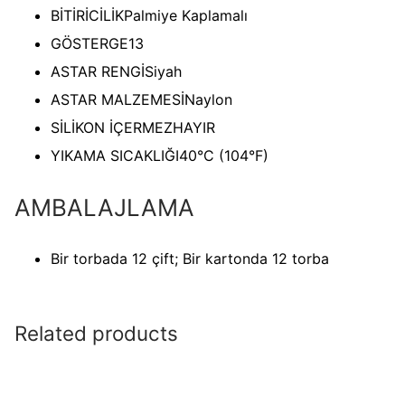
BİTİRİCİLİK
Palmiye Kaplamalı
GÖSTERGE
13
ASTAR RENGİ
Siyah
ASTAR MALZEMESİ
Naylon
SİLİKON İÇERMEZ
HAYIR
YIKAMA SICAKLIĞI
40°C (104°F)
AMBALAJLAMA
Bir torbada 12 çift; Bir kartonda 12 torba
Related products