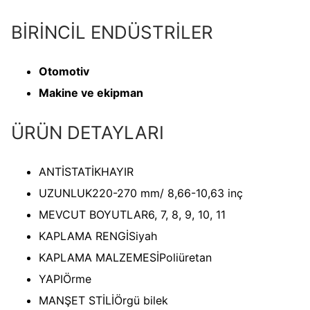
BİRİNCİL ENDÜSTRİLER
Otomotiv
Makine ve ekipman
ÜRÜN DETAYLARI
ANTİSTATİK
HAYIR
UZUNLUK
220-270 mm/ 8,66-10,63 inç
MEVCUT BOYUTLAR
6, 7, 8, 9, 10, 11
KAPLAMA RENGİ
Siyah
KAPLAMA MALZEMESİ
Poliüretan
YAPI
Örme
MANŞET STİLİ
Örgü bilek