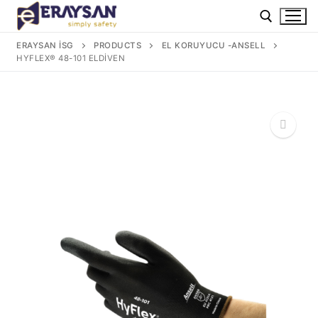
İçeriğe
atla
ERAYSAN İSG
PRODUCTS
EL KORUYUCU -ANSELL
HYFLEX® 48-101 ELDIVEN
Arama:
🔍