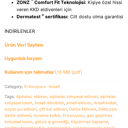
™
ZONZ
Comfort Fit Teknolojisi:
Kişiye özel hissi
veren KKD eldivenleri için
®
Dermatest
sertifikası:
Cilt dostu olma garantisi
İNDİRİLENLER
Ürün Veri Sayfası
Uygunluk beyanı
Kullanım için talimatlar
1,19 MB (pdf)
Category:
El Koruyucu -Ansell
Tags:
Alphatec eldiven
,
alphatec kimyasal eldiven
,
alphatec
kimyasal tulum
,
Ansell distribitör
,
ansell eldiven
,
Ansell kolluk
,
beyaz pu eldiven
,
çift kat eldiven
,
Darbe Eldiveni
,
Delta plus
darbe eldiveni
,
dynema kolluk
,
El koruyucu
,
gaz geçirmez
kimyasal tulum
,
gebze iş güvenliği
,
Kaydırmaz kaplama
,
kesilme dirençli kolluk
,
kevlar kolluk
,
kol koruyucular
,
köpük