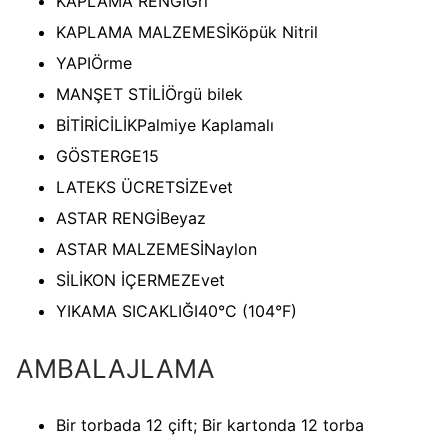
KAPLAMA RENGİ
Gri
KAPLAMA MALZEMESİ
Köpük Nitril
YAPI
Örme
MANŞET STİLİ
Örgü bilek
BİTİRİCİLİK
Palmiye Kaplamalı
GÖSTERGE
15
LATEKS ÜCRETSİZ
Evet
ASTAR RENGİ
Beyaz
ASTAR MALZEMESİ
Naylon
SİLİKON İÇERMEZ
Evet
YIKAMA SICAKLIĞI
40°C (104°F)
AMBALAJLAMA
Bir torbada 12 çift; Bir kartonda 12 torba