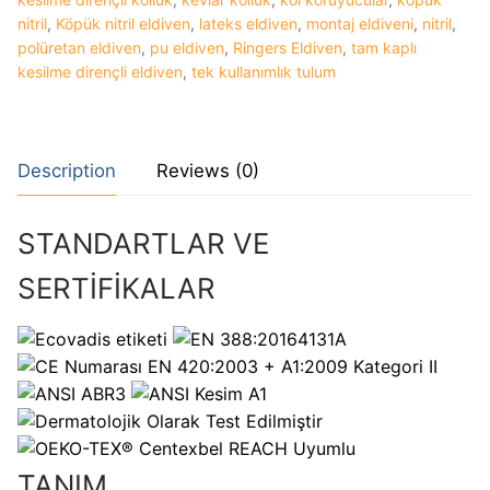
nitril
,
Köpük nitril eldiven
,
lateks eldiven
,
montaj eldiveni
,
nitril
,
polüretan eldiven
,
pu eldiven
,
Ringers Eldiven
,
tam kaplı
kesilme dirençli eldiven
,
tek kullanımlık tulum
Description
Reviews (0)
STANDARTLAR VE
SERTİFİKALAR
4131A
EN 420:2003 + A1:2009 Kategori II
REACH Uyumlu
TANIM