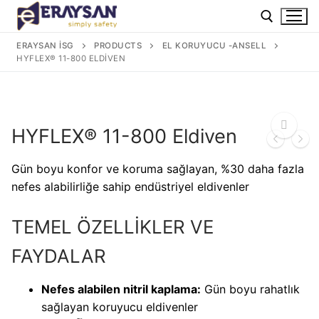
İçeriğe
atla
ERAYSAN İSG
PRODUCTS
EL KORUYUCU -ANSELL
HYFLEX® 11-800 ELDIVEN
Arama:
HYFLEX® 11-800 Eldiven
Gün boyu konfor ve koruma sağlayan, %30 daha fazla
🔍
nefes alabilirliğe sahip endüstriyel eldivenler
TEMEL ÖZELLİKLER VE
FAYDALAR
Nefes alabilen nitril kaplama:
Gün boyu rahatlık
sağlayan koruyucu eldivenler