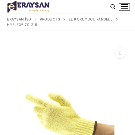
İçeriğe
atla
ERAYSAN İSG
PRODUCTS
EL KORUYUCU -ANSELL
HYFLEX® 70-215
Arama:
🔍