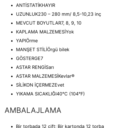
ANTİSTATİK
HAYIR
UZUNLUK
230 – 280 mm/ 8,5-10,23 inç
MEVCUT BOYUTLAR
7, 8, 9, 10
KAPLAMA MALZEMESİ
Yok
YAPI
Örme
MANŞET STİLİ
Örgü bilek
GÖSTERGE
7
ASTAR RENGİ
Sarı
ASTAR MALZEMESİ
Kevlar®
SİLİKON İÇERMEZ
Evet
YIKAMA SICAKLIĞI
40°C (104°F)
AMBALAJLAMA
Bir torbada 12 çift; Bir kartonda 12 torba