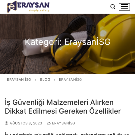
Kategori:
EraysanİSG
ERAYSAN İSG
BLOG
ERAYSANİSG
İş Güvenliği Malzemeleri Alırken
Dikkat Edilmesi Gereken Özellikler
AĞUSTOS 8, 2023
ERAYSANİSG
İş yerlerinde güvenliği sağlamak, çalışanların sağlığı ve