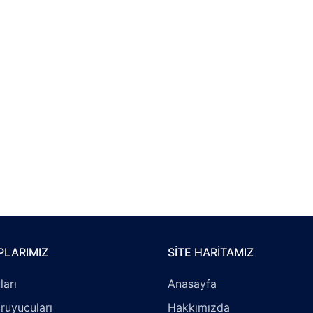
PLARIMIZ
SITE HARITAMIZ
ları
Anasayfa
ruyucuları
Hakkımızda