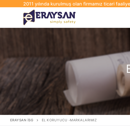
2011 yılında kurulmuş olan firmamız ticari faaliy
ERAYSAN İSG
EL KORUYUCU -MARKALARIMIZ